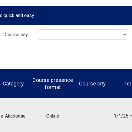
s quick and easy.
Course city
Course presence
Category
Course city
Per
format
e-Akademie
Online
1/1/25 