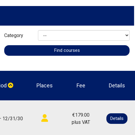
Category
iod
Places
Fee
Details
€179.00
— 12/31/30
Details
plus VAT