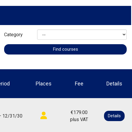
Category
riod
Places
Fee
Details
€179.00
— 12/31/30
Details
plus VAT